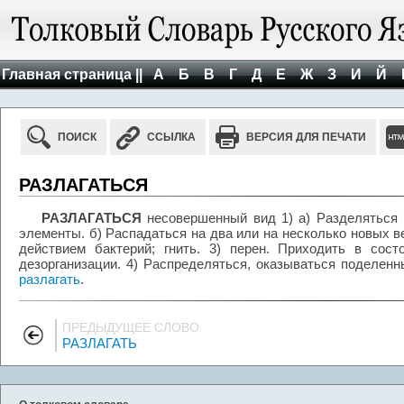
Главная страница ||
А
Б
В
Г
Д
Е
Ж
З
И
Й
ПОИСК
ССЫЛКА
ВЕРСИЯ ДЛЯ ПЕЧАТИ
РАЗЛАГАТЬСЯ
РАЗЛАГАТЬСЯ
несовершенный вид 1) а) Разделяться 
элементы. б) Распадаться на два или на несколько новых в
действием бактерий; гнить. 3) перен. Приходить в сост
дезорганизации. 4) Распределяться, оказываться поделенн
разлагать
.
ПРЕДЫДУЩЕЕ СЛОВО
РАЗЛАГАТЬ