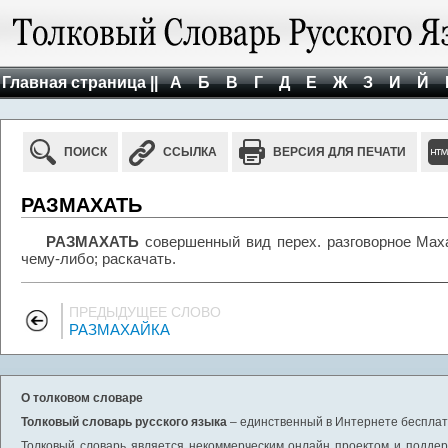
Главная страница ||
А
Б
В
Г
Д
Е
Ж
З
И
Й
ПОИСК
ССЫЛКА
ВЕРСИЯ ДЛЯ ПЕЧАТИ
РАЗМАХАТЬ
РАЗМАХАТЬ
совершенный вид перех. разговорное Маха
чему-либо; раскачать.
ПРЕДЫДУЩЕЕ СЛОВО
РАЗМАХАЙКА
О толковом словаре
Толковый словарь русского языка
– единственный в Интернете бесплатн
Толковый словарь является некоммерческим онлайн проектом и поддерж