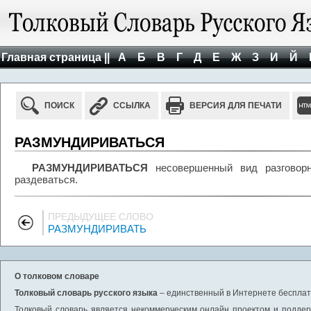
Главная страница ||
А
Б
В
Г
Д
Е
Ж
З
И
Й
ПОИСК
ССЫЛКА
ВЕРСИЯ ДЛЯ ПЕЧАТИ
РАЗМУНДИРИВАТЬСЯ
РАЗМУНДИРИВАТЬСЯ
несовершенный вид разговорн
раздеваться.
ПРЕДЫДУЩЕЕ СЛОВО
РАЗМУНДИРИВАТЬ
О толковом словаре
Толковый словарь русского языка
– единственный в Интернете бесплатн
Толковый словарь является некоммерческим онлайн проектом и поддерж