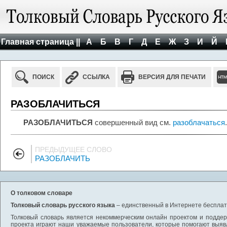
Главная страница ||
А
Б
В
Г
Д
Е
Ж
З
И
Й
ПОИСК
ССЫЛКА
ВЕРСИЯ ДЛЯ ПЕЧАТИ
РАЗОБЛАЧИТЬСЯ
РАЗОБЛАЧИТЬСЯ
совершенный вид см.
разоблачаться
.
ПРЕДЫДУЩЕЕ СЛОВО
РАЗОБЛАЧИТЬ
О толковом словаре
Толковый словарь русского языка
– единственный в Интернете бесплатн
Толковый словарь является некоммерческим онлайн проектом и поддерж
проекта играют наши уважаемые пользователи, которые помогают выяв