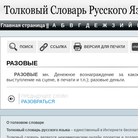
Главная страница ||
А
Б
В
Г
Д
Е
Ж
З
И
Й
ПОИСК
ССЫЛКА
ВЕРСИЯ ДЛЯ ПЕЧАТИ
РАЗОВЫЕ
РАЗОВЫЕ
мн. Денежное вознаграждение за какое
выступление на сцене, в печати и т.п.); разовые деньги.
ПРЕДЫДУЩЕЕ СЛОВО
РАЗОВРАТЬСЯ
О толковом словаре
Толковый словарь русского языка
– единственный в Интернете бесплатн
Толковый словарь является некоммерческим онлайн проектом и поддерж