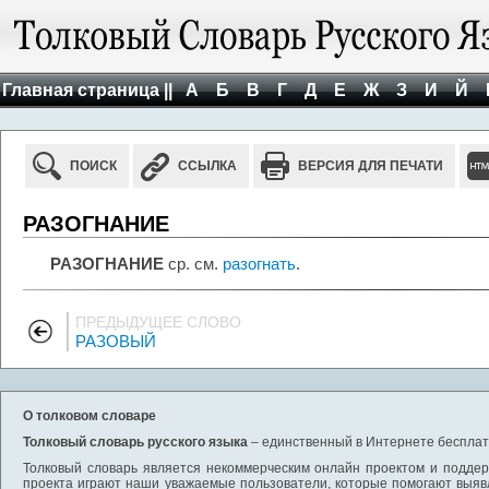
Главная страница ||
А
Б
В
Г
Д
Е
Ж
З
И
Й
ПОИСК
ССЫЛКА
ВЕРСИЯ ДЛЯ ПЕЧАТИ
РАЗОГНАНИЕ
РАЗОГНАНИЕ
ср. см.
разогнать
.
ПРЕДЫДУЩЕЕ СЛОВО
РАЗОВЫЙ
О толковом словаре
Толковый словарь русского языка
– единственный в Интернете бесплатн
Толковый словарь является некоммерческим онлайн проектом и поддерж
проекта играют наши уважаемые пользователи, которые помогают выяв