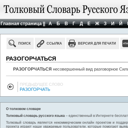
Главная страница ||
А
Б
В
Г
Д
Е
Ж
З
И
Й
ПОИСК
ССЫЛКА
ВЕРСИЯ ДЛЯ ПЕЧАТИ
РАЗОГОРЧАТЬСЯ
РАЗОГОРЧАТЬСЯ
несовершенный вид разговорное Силь
ПРЕДЫДУЩЕЕ СЛОВО
РАЗОГОРЧАТЬ
О толковом словаре
Толковый словарь русского языка
– единственный в Интернете бесплатн
Толковый словарь является некоммерческим онлайн проектом и поддерж
проекта играют наши уважаемые пользователи, которые помогают выяв