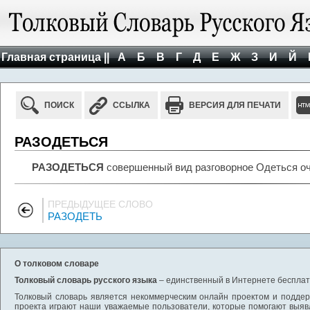
Главная страница ||
А
Б
В
Г
Д
Е
Ж
З
И
Й
ПОИСК
ССЫЛКА
ВЕРСИЯ ДЛЯ ПЕЧАТИ
РАЗОДЕТЬСЯ
РАЗОДЕТЬСЯ
совершенный вид разговорное Одеться оч
ПРЕДЫДУЩЕЕ СЛОВО
РАЗОДЕТЬ
О толковом словаре
Толковый словарь русского языка
– единственный в Интернете бесплатн
Толковый словарь является некоммерческим онлайн проектом и поддерж
проекта играют наши уважаемые пользователи, которые помогают выяв