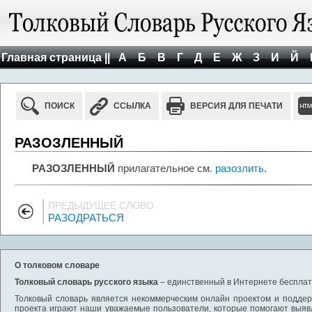
Главная страница ||
А
Б
В
Г
Д
Е
Ж
З
И
Й
ПОИСК
ССЫЛКА
ВЕРСИЯ ДЛЯ ПЕЧАТИ
РАЗОЗЛЕННЫЙ
РАЗОЗЛЕННЫЙ
прилагательное см.
разозлить
.
ПРЕДЫДУЩЕЕ СЛОВО
РАЗОДРАТЬСЯ
О толковом словаре
Толковый словарь русского языка
– единственный в Интернете бесплатн
Толковый словарь является некоммерческим онлайн проектом и поддерж
проекта играют наши уважаемые пользователи, которые помогают выяв