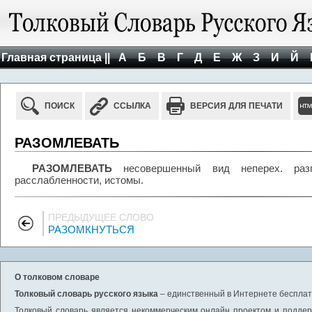
Главная страница ||
А
Б
В
Г
Д
Е
Ж
З
И
Й
ПОИСК
ССЫЛКА
ВЕРСИЯ ДЛЯ ПЕЧАТИ
РАЗОМЛЕВАТЬ
РАЗОМЛЕВАТЬ
несовершенный вид неперех. разг
расслабленности, истомы.
ПРЕДЫДУЩЕЕ СЛОВО
РАЗОМКНУТЬСЯ
О толковом словаре
Толковый словарь русского языка
– единственный в Интернете бесплатн
Толковый словарь является некоммерческим онлайн проектом и поддерж