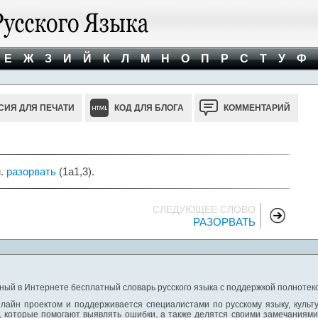
Е
Ж
З
И
Й
К
Л
М
Н
О
П
Р
С
Т
У
Ф
СИЯ ДЛЯ ПЕЧАТИ
КОД ДЛЯ БЛОГА
КОММЕНТАРИЙ
м.
разорвать
(1а1,3).
СЛЕДУЮЩЕЕ СЛОВО
РАЗОРВАТЬ
ный в Интернете бесплатный словарь русского языка с поддержкой полнотекс
лайн проектом и поддерживается специалистами по русскому языку, культ
 которые помогают выявлять ошибки, а также делятся своими замечаниям