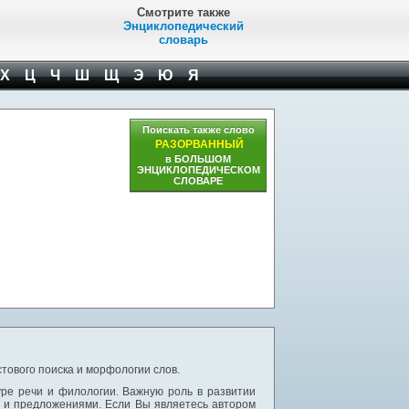
Смотрите также
Энциклопедический
словарь
Х
Ц
Ч
Ш
Щ
Э
Ю
Я
Поискать также слово
РАЗОРВАННЫЙ
в БОЛЬШОМ
ЭНЦИКЛОПЕДИЧЕСКОМ
СЛОВАРЕ
тового поиска и морфологии слов.
уре речи и филологии. Важную роль в развитии
и и предложениями. Если Вы являетесь автором