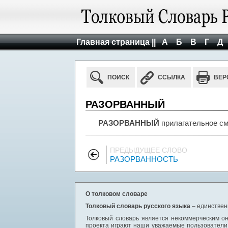
Главная страница ||
А
Б
В
Г
Д
ПОИСК
ССЫЛКА
ВЕР
РАЗОРВАННЫЙ
РАЗОРВАННЫЙ
прилагательное с
ПРЕДЫДУЩЕЕ СЛОВО
РАЗОРВАННОСТЬ
О толковом словаре
Толковый словарь русского языка
– единствен
Толковый словарь является некоммерческим он
проекта играют наши уважаемые пользователи,