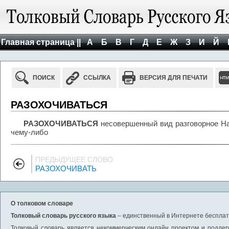
Главная страница ||
А
Б
В
Г
Д
Е
Ж
З
И
Й
ПОИСК
ССЫЛКА
ВЕРСИЯ ДЛЯ ПЕЧАТИ
РАЗОХОЧИВАТЬСЯ
РАЗОХОЧИВАТЬСЯ
несовершенный вид разговорное На
чему-либо
ПРЕДЫДУЩЕЕ СЛОВО
РАЗОХОЧИВАТЬ
О толковом словаре
Толковый словарь русского языка
– единственный в Интернете бесплатн
Толковый словарь является некоммерческим онлайн проектом и поддерж