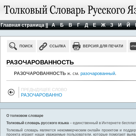
Главная страница ||
А
Б
В
Г
Д
Е
Ж
З
И
Й
ПОИСК
ССЫЛКА
ВЕРСИЯ ДЛЯ ПЕЧАТИ
РАЗОЧАРОВАННОСТЬ
РАЗОЧАРОВАННОСТЬ
ж. см.
разочарованный
.
ПРЕДЫДУЩЕЕ СЛОВО
РАЗОЧАРОВАННО
О толковом словаре
Толковый словарь русского языка
– единственный в Интернете бесплатн
Толковый словарь является некоммерческим онлайн проектом и поддерж
проекта играют наши уважаемые пользователи, которые помогают выяв