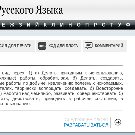
Е
Ж
З
И
Й
К
Л
М
Н
О
П
Р
С
Т
У
Ф
СИЯ ДЛЯ ПЕЧАТИ
КОД ДЛЯ БЛОГА
КОММЕНТАРИЙ
вид перех. 1) а) Делать пригодным к использованию,
ляные) работы, обрабатывая. б) Делать, создавать,
мые работы по добыче, извлечению полезных ископаемых.
талях, творчески воплощать, создавать. б) Всесторонне
4) Работая над чем-либо, развивать, совершенствовать. 5)
тать, действовать, приводить в рабочее состояние, в
использованию.
СЛЕДУЮЩЕЕ СЛОВО
РАЗРАБАТЫВАТЬСЯ