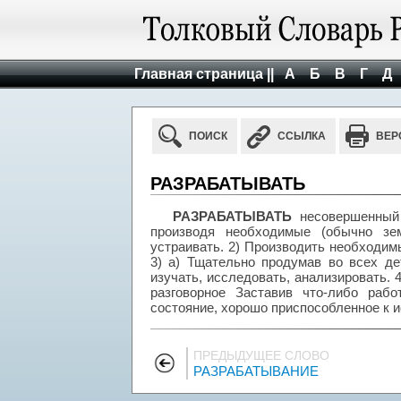
Главная страница ||
А
Б
В
Г
Д
ПОИСК
ССЫЛКА
ВЕР
РАЗРАБАТЫВАТЬ
РАЗРАБАТЫВАТЬ
несовершенный 
производя необходимые (обычно зем
устраивать. 2) Производить необходи
3) а) Тщательно продумав во всех де
изучать, исследовать, анализировать. 
разговорное Заставив что-либо рабо
состояние, хорошо приспособленное к 
ПРЕДЫДУЩЕЕ СЛОВО
РАЗРАБАТЫВАНИЕ