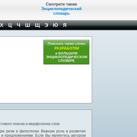
Смотрите также
Энциклопедический
словарь
Х
Ц
Ч
Ш
Щ
Э
Ю
Я
Поискать также слово
РАЗРАБОТКИ
в БОЛЬШОМ
ЭНЦИКЛОПЕДИЧЕСКОМ
СЛОВАРЕ
тового поиска и морфологии слов.
уре речи и филологии. Важную роль в развитии
и и предложениями. Если Вы являетесь автором