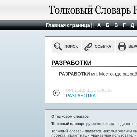
Главная страница ||
А
Б
В
Г
Д
ПОИСК
ССЫЛКА
ВЕР
РАЗРАБОТКИ
РАЗРАБОТКИ
мн. Место, где разра
ПРЕДЫДУЩЕЕ СЛОВО
РАЗРАБОТКА
О толковом словаре
Толковый словарь русского языка
– единствен
Толковый словарь является некоммерческим он
проекта играют наши уважаемые пользователи,