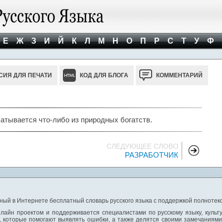
Е
Ж
З
И
Й
К
Л
М
Н
О
П
Р
С
Т
У
Ф
СИЯ ДЛЯ ПЕЧАТИ
КОД ДЛЯ БЛОГА
КОММЕНТАРИЙ
батывается что-либо из природных богатств.
СЛЕДУЮЩЕЕ СЛОВО
РАЗРАБОТЧИК
ный в Интернете бесплатный словарь русского языка с поддержкой полнотекс
лайн проектом и поддерживается специалистами по русскому языку, культ
 которые помогают выявлять ошибки, а также делятся своими замечаниям