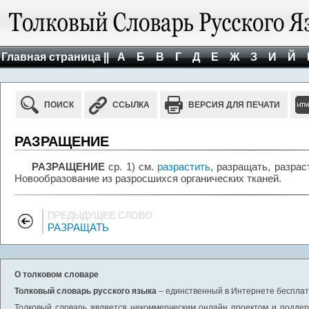
Главная страница ||
А
Б
В
Г
Д
Е
Ж
З
И
Й
ПОИСК
ССЫЛКА
ВЕРСИЯ ДЛЯ ПЕЧАТИ
РАЗРАЩЕНИЕ
РАЗРАЩЕНИЕ
ср. 1) см.
разрастить
, разращать, разраст
Новообразование из разросшихся органических тканей.
ПРЕДЫДУЩЕЕ СЛОВО
РАЗРАЩАТЬ
О толковом словаре
Толковый словарь русского языка
– единственный в Интернете бесплатн
Толковый словарь является некоммерческим онлайн проектом и поддерж