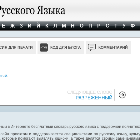
Е
Ж
З
И
Й
К
Л
М
Н
О
П
Р
С
Т
У
Ф
СИЯ ДЛЯ ПЕЧАТИ
КОД ДЛЯ БЛОГА
КОММЕНТАРИЙ
ный
.
СЛЕДУЮЩЕЕ СЛОВО
РАЗРЕЖЕННЫЙ
ный в Интернете бесплатный словарь русского языка с поддержкой полнотекс
лайн проектом и поддерживается специалистами по русскому языку, культ
 которые помогают выявлять ошибки, а также делятся своими замечаниям