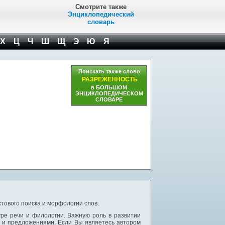
Смотрите также
Энциклопедический
словарь
Х
Ц
Ч
Ш
Щ
Э
Ю
Я
Поискать также слово
РАЗРЕЖЕННОСТЬ
в БОЛЬШОМ
ЭНЦИКЛОПЕДИЧЕСКОМ
СЛОВАРЕ
тового поиска и морфологии слов.
уре речи и филологии. Важную роль в развитии
и и предложениями. Если Вы являетесь автором