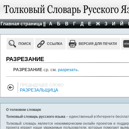
Главная страница ||
А
Б
В
Г
Д
Е
Ж
З
И
Й
ПОИСК
ССЫЛКА
ВЕРСИЯ ДЛЯ ПЕЧАТИ
РАЗРЕЗАНИЕ
РАЗРЕЗАНИЕ
ср. см.
разрезать
.
ПРЕДЫДУЩЕЕ СЛОВО
РАЗРЕЗАЛЬЩИЦА
О толковом словаре
Толковый словарь русского языка
– единственный в Интернете бесплатн
Толковый словарь является некоммерческим онлайн проектом и поддерж
проекта играют наши уважаемые пользователи, которые помогают выяв