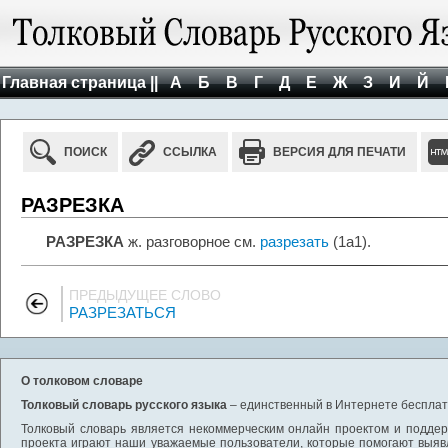
Главная страница ||
А
Б
В
Г
Д
Е
Ж
З
И
Й
ПОИСК
ССЫЛКА
ВЕРСИЯ ДЛЯ ПЕЧАТИ
РАЗРЕЗКА
РАЗРЕЗКА
ж. разговорное см.
разрезать
(1а1).
ПРЕДЫДУЩЕЕ СЛОВО
РАЗРЕЗАТЬСЯ
О толковом словаре
Толковый словарь русского языка
– единственный в Интернете бесплатн
Толковый словарь является некоммерческим онлайн проектом и поддерж
проекта играют наши уважаемые пользователи, которые помогают выяв