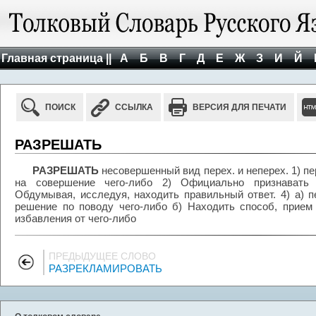
Главная страница ||
А
Б
В
Г
Д
Е
Ж
З
И
Й
ПОИСК
ССЫЛКА
ВЕРСИЯ ДЛЯ ПЕЧАТИ
РАЗРЕШАТЬ
РАЗРЕШАТЬ
несовершенный вид перех. и неперех. 1) пе
на совершение чего-либо 2) Официально признавать 
Обдумывая, исследуя, находить правильный ответ. 4) а) п
решение по поводу чего-либо б) Находить способ, прием
избавления от чего-либо
ПРЕДЫДУЩЕЕ СЛОВО
РАЗРЕКЛАМИРОВАТЬ