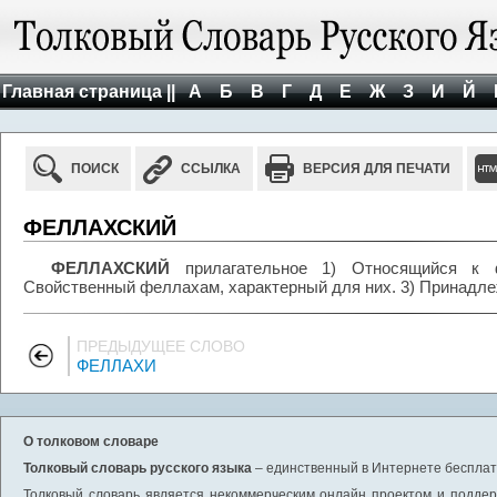
Главная страница ||
А
Б
В
Г
Д
Е
Ж
З
И
Й
ПОИСК
ССЫЛКА
ВЕРСИЯ ДЛЯ ПЕЧАТИ
ФЕЛЛАХСКИЙ
ФЕЛЛАХСКИЙ
прилагательное 1) Относящийся к 
Свойственный феллахам, характерный для них. 3) Принадл
ПРЕДЫДУЩЕЕ СЛОВО
ФЕЛЛАХИ
О толковом словаре
Толковый словарь русского языка
– единственный в Интернете бесплатн
Толковый словарь является некоммерческим онлайн проектом и поддерж