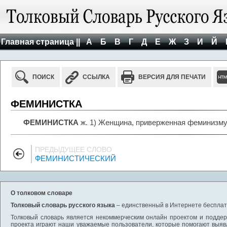
Главная страница ||
А
Б
В
Г
Д
Е
Ж
З
И
Й
ПОИСК
ССЫЛКА
ВЕРСИЯ ДЛЯ ПЕЧАТИ
ФЕМИНИСТКА
ФЕМИНИСТКА
ж. 1) Женщина, приверженная феминизму
ПРЕДЫДУЩЕЕ СЛОВО
ФЕМИНИСТИЧЕСКИЙ
О толковом словаре
Толковый словарь русского языка
– единственный в Интернете бесплатн
Толковый словарь является некоммерческим онлайн проектом и поддерж
проекта играют наши уважаемые пользователи, которые помогают выяв