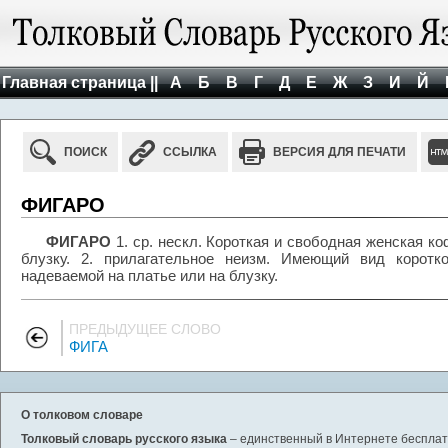
Главная страница ||
А
Б
В
Г
Д
Е
Ж
З
И
Й
ПОИСК
ССЫЛКА
ВЕРСИЯ ДЛЯ ПЕЧАТИ
ФИГАРО
ФИГАРО
1. ср. нескл. Короткая и свободная женская ко
блузку. 2. прилагательное неизм. Имеющий вид коротк
надеваемой на платье или на блузку.
ПРЕДЫДУЩЕЕ СЛОВО
ФИГА
О толковом словаре
Толковый словарь русского языка
– единственный в Интернете бесплатн