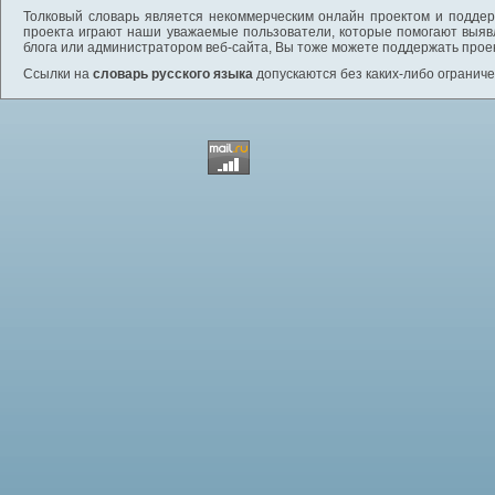
Толковый словарь является некоммерческим онлайн проектом и поддерж
проекта играют наши уважаемые пользователи, которые помогают выяв
блога или администратором веб-сайта, Вы тоже можете поддержать проек
Ссылки на
словарь русского языка
допускаются без каких-либо ограниче