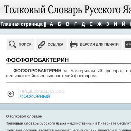
Главная страница ||
А
Б
В
Г
Д
Е
Ж
З
И
Й
ПОИСК
ССЫЛКА
ВЕРСИЯ ДЛЯ ПЕЧАТИ
ФОСФОРОБАКТЕРИН
ФОСФОРОБАКТЕРИН
м. Бактериальный препарат, п
сельскохозяйственных растений фосфором.
ПРЕДЫДУЩЕЕ СЛОВО
ФОСФОРНЫЙ
О толковом словаре
Толковый словарь русского языка
– единственный в Интернете бесплатн
Толковый словарь является некоммерческим онлайн проектом и поддерж