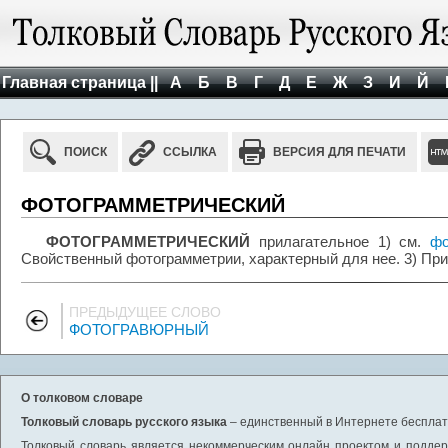
Главная страница ||
А
Б
В
Г
Д
Е
Ж
З
И
Й
ПОИСК
ССЫЛКА
ВЕРСИЯ ДЛЯ ПЕЧАТИ
ФОТОГРАММЕТРИЧЕСКИЙ
ФОТОГРАММЕТРИЧЕСКИЙ
прилагательное 1) см.
фо
Свойственный фотограмметрии, характерный для нее. 3) П
ПРЕДЫДУЩЕЕ СЛОВО
ФОТОГРАВЮРНЫЙ
О толковом словаре
Толковый словарь русского языка
– единственный в Интернете бесплатн
Толковый словарь является некоммерческим онлайн проектом и поддерж