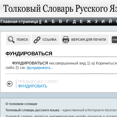
Главная страница ||
А
Б
В
Г
Д
Е
Ж
З
И
Й
ПОИСК
ССЫЛКА
ВЕРСИЯ ДЛЯ ПЕЧАТИ
ФУНДИРОВАТЬСЯ
ФУНДИРОВАТЬСЯ
несовершенный вид 1) а) Корениться
либо 2) см.
фундировать
.
ПРЕДЫДУЩЕЕ СЛОВО
ФУНДИРОВАТЬ
О толковом словаре
Толковый словарь русского языка
– единственный в Интернете бесплатн
Толковый словарь является некоммерческим онлайн проектом и поддерж