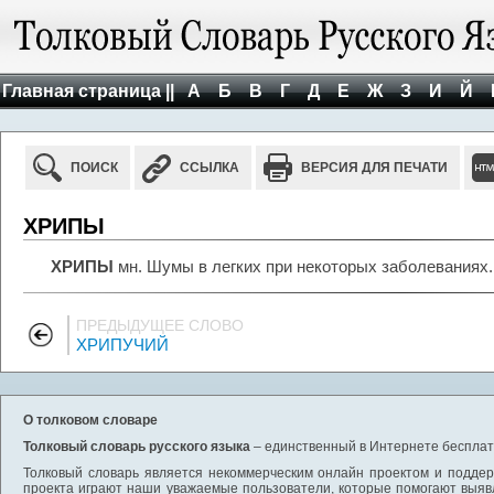
Главная страница ||
А
Б
В
Г
Д
Е
Ж
З
И
Й
ПОИСК
ССЫЛКА
ВЕРСИЯ ДЛЯ ПЕЧАТИ
ХРИПЫ
ХРИПЫ
мн. Шумы в легких при некоторых заболеваниях.
ПРЕДЫДУЩЕЕ СЛОВО
ХРИПУЧИЙ
О толковом словаре
Толковый словарь русского языка
– единственный в Интернете бесплатн
Толковый словарь является некоммерческим онлайн проектом и поддерж
проекта играют наши уважаемые пользователи, которые помогают выяв