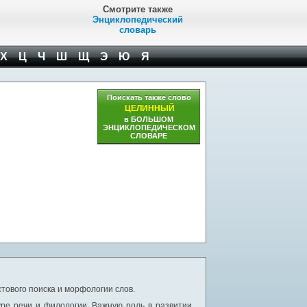
Смотрите также
Энциклопедический
словарь
Х
Ц
Ч
Ш
Щ
Э
Ю
Я
Поискать также слово
ЦЕЛИННЫЙ
в БОЛЬШОМ
ЭНЦИКЛОПЕДИЧЕСКОМ
СЛОВАРЕ
тового поиска и морфологии слов.
уре речи и филологии. Важную роль в развитии