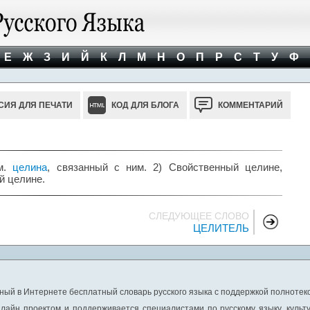
Е
Ж
З
И
Й
К
Л
М
Н
О
П
Р
С
Т
У
Ф
СИЯ ДЛЯ ПЕЧАТИ
КОД ДЛЯ БЛОГА
КОММЕНТАРИЙ
см.
целина
, связанный с ним. 2) Свойственный целине,
й целине.
СЛЕДУЮЩЕЕ СЛОВО
ЦЕЛИТЕЛЬ
ный в Интернете бесплатный словарь русского языка с поддержкой полнотекс
лайн проектом и поддерживается специалистами по русскому языку, культ