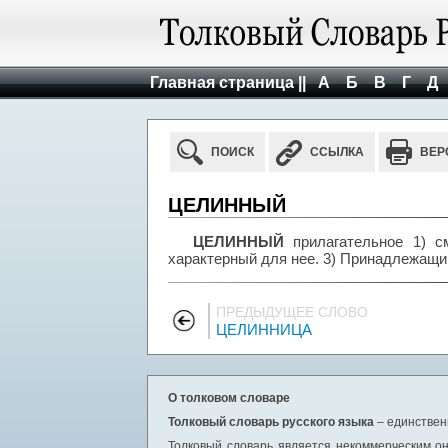
Главная страница ||
А
Б
В
Г
Д
ПОИСК
ССЫЛКА
ВЕР
ЦЕЛИННЫЙ
ЦЕЛИННЫЙ
прилагательное 1) 
характерный для нее. 3) Принадлежащи
ПРЕДЫДУЩЕЕ СЛОВО
ЦЕЛИННИЦА
О толковом словаре
Толковый словарь русского языка
– единствен
Толковый словарь является некоммерческим он