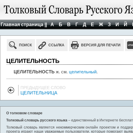
Главная страница ||
А
Б
В
Г
Д
Е
Ж
З
И
Й
ПОИСК
ССЫЛКА
ВЕРСИЯ ДЛЯ ПЕЧАТИ
ЦЕЛИТЕЛЬНОСТЬ
ЦЕЛИТЕЛЬНОСТЬ
ж. см.
целительный
.
ПРЕДЫДУЩЕЕ СЛОВО
ЦЕЛИТЕЛЬНИЦА
О толковом словаре
Толковый словарь русского языка
– единственный в Интернете бесплатн
Толковый словарь является некоммерческим онлайн проектом и поддерж
проекта играют наши уважаемые пользователи, которые помогают выяв