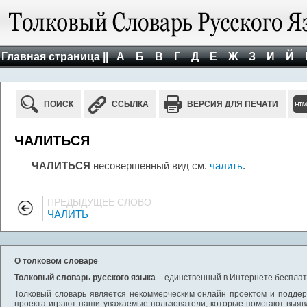
Главная страница ||
А
Б
В
Г
Д
Е
Ж
З
И
Й
ПОИСК
ССЫЛКА
ВЕРСИЯ ДЛЯ ПЕЧАТИ
ЧАЛИТЬСЯ
ЧАЛИТЬСЯ
несовершенный вид см.
чалить
.
ПРЕДЫДУЩЕЕ СЛОВО
ЧАЛИТЬ
О толковом словаре
Толковый словарь русского языка
– единственный в Интернете бесплатн
Толковый словарь является некоммерческим онлайн проектом и поддерж
проекта играют наши уважаемые пользователи, которые помогают выяв