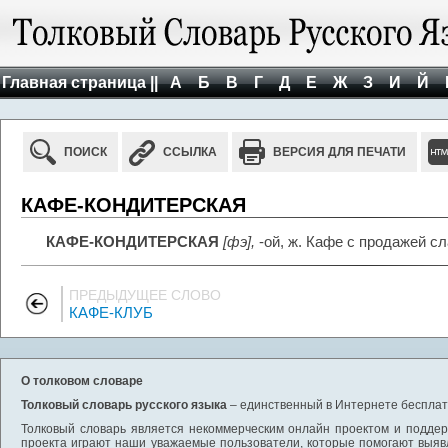
Главная страница ||
А
Б
В
Г
Д
Е
Ж
З
И
Й
ПОИСК
ССЫЛКА
ВЕРСИЯ ДЛЯ ПЕЧАТИ
КАФЕ-КОНДИТЕРСКАЯ
КАФЕ-КОНДИТЕРСКАЯ
[фэ],
-ой, ж. Кафе с продажей сл
ПРЕДЫДУЩЕЕ СЛОВО
КАФЕ-КЛУБ
О толковом словаре
Толковый словарь русского языка
– единственный в Интернете бесплатн
Толковый словарь является некоммерческим онлайн проектом и поддерж
проекта играют наши уважаемые пользователи, которые помогают выяв