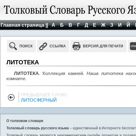
Главная страница ||
А
Б
В
Г
Д
Е
Ж
З
И
Й
ПОИСК
ССЫЛКА
ВЕРСИЯ ДЛЯ ПЕЧАТИ
ЛИТОТЕКА
ЛИТОТЕКА
. Коллекция камней.
Наша литотека наход
комнате.
ПРЕДЫДУЩЕЕ СЛОВО
ЛИТОСФЕРНЫЙ
О толковом словаре
Толковый словарь русского языка
– единственный в Интернете бесплатн
Толковый словарь является некоммерческим онлайн проектом и поддерж