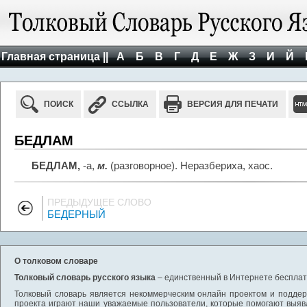
Главная страница ||
А
Б
В
Г
Д
Е
Ж
З
И
Й
ПОИСК
ССЫЛКА
ВЕРСИЯ ДЛЯ ПЕЧАТИ
БЕДЛАМ
БЕДЛАМ,
-а,
м.
(разговорное). Неразбериха, хаос.
ПРЕДЫДУЩЕЕ СЛОВО
БЕДЕРНЫЙ
О толковом словаре
Толковый словарь русского языка
– единственный в Интернете бесплатн
Толковый словарь является некоммерческим онлайн проектом и поддерж
проекта играют наши уважаемые пользователи, которые помогают выяв