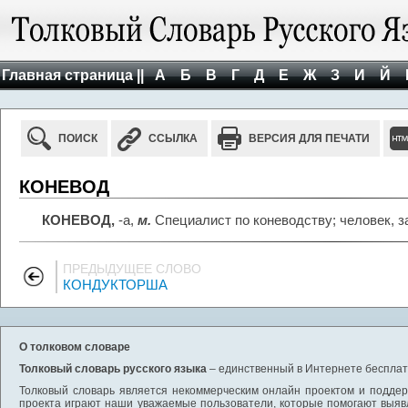
Главная страница ||
А
Б
В
Г
Д
Е
Ж
З
И
Й
ПОИСК
ССЫЛКА
ВЕРСИЯ ДЛЯ ПЕЧАТИ
КОНЕВОД
КОНЕВОД,
-а,
м.
Специалист по коневодству; человек, 
ПРЕДЫДУЩЕЕ СЛОВО
КОНДУКТОРША
О толковом словаре
Толковый словарь русского языка
– единственный в Интернете бесплатн
Толковый словарь является некоммерческим онлайн проектом и поддерж
проекта играют наши уважаемые пользователи, которые помогают выяв