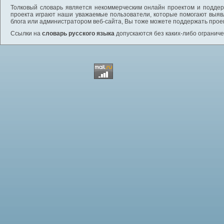
Толковый словарь является некоммерческим онлайн проектом и поддерж
проекта играют наши уважаемые пользователи, которые помогают выяв
блога или администратором веб-сайта, Вы тоже можете поддержать проек
Ссылки на
словарь русского языка
допускаются без каких-либо ограниче