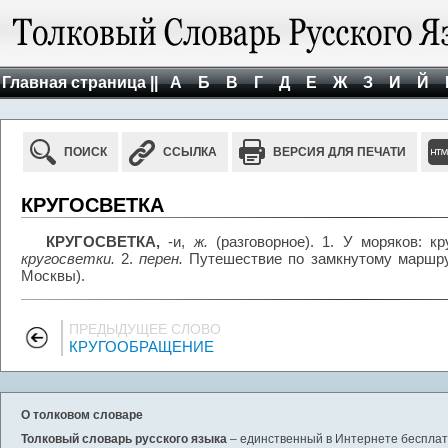
Главная страница ||
А
Б
В
Г
Д
Е
Ж
З
И
Й
ПОИСК
ССЫЛКА
ВЕРСИЯ ДЛЯ ПЕЧАТИ
КРУГОСВЕТКА
КРУГОСВЕТКА,
-и,
ж.
(разговорное). 1. У моряков: к
кругосветки.
2.
перен.
Путешествие по замкнутому маршр
Москвы).
ПРЕДЫДУЩЕЕ СЛОВО
КРУГООБРАЩЕНИЕ
О толковом словаре
Толковый словарь русского языка
– единственный в Интернете бесплатн