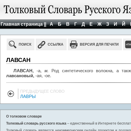
Главная страница ||
А
Б
В
Г
Д
Е
Ж
З
И
Й
ПОИСК
ССЫЛКА
ВЕРСИЯ ДЛЯ ПЕЧАТИ
ЛАВСАН
ЛАВСАН,
-а,
м.
Род синтетического волокна, а такж
лавсановый,
-ая, -ое.
ПРЕДЫДУЩЕЕ СЛОВО
ЛАВРЫ
О толковом словаре
Толковый словарь русского языка
– единственный в Интернете бесплатн
Толковый словарь является некоммерческим онлайн проектом и поддерж