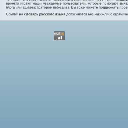
проекта играют наши уважаемые пользователи, которые помогают выяв
блога или администратором веб-сайта, Вы тоже можете поддержать проек
Ссылки на
словарь русского языка
допускаются без каких-либо ограниче