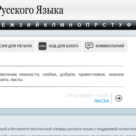
Е
Ж
З
И
Й
К
Л
М
Н
О
П
Р
С
Т
У
Ф
СИЯ ДЛЯ ПЕЧАТИ
КОД ДЛЯ БЛОГА
КОММЕНТАРИЙ
явление нежности, любви, доброе, приветливое, нежное
ать ласки.
СЛЕДУЮЩЕЕ СЛОВО
ЛАСКА
ный в Интернете бесплатный словарь русского языка с поддержкой полнотекс