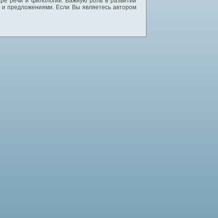
уре речи и филологии. Важную роль в развитии
и и предложениями. Если Вы являетесь автором