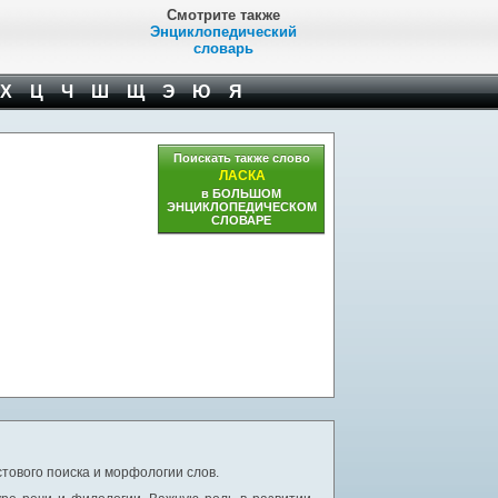
Смотрите также
Энциклопедический
словарь
Х
Ц
Ч
Ш
Щ
Э
Ю
Я
Поискать также слово
ЛАСКА
в БОЛЬШОМ
ЭНЦИКЛОПЕДИЧЕСКОМ
СЛОВАРЕ
тового поиска и морфологии слов.