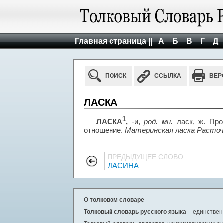
Главная страница ||
А
Б
В
Г
Д
ПОИСК
ССЫЛКА
ВЕР
ЛАСКА
1
ЛАСКА
,
-и,
род. мн.
ласк, ж. Про
отношение.
Материнская ласка Расточ
ПРЕДЫДУЩЕЕ СЛОВО
ЛАСИНА
О толковом словаре
Толковый словарь русского языка
– единствен