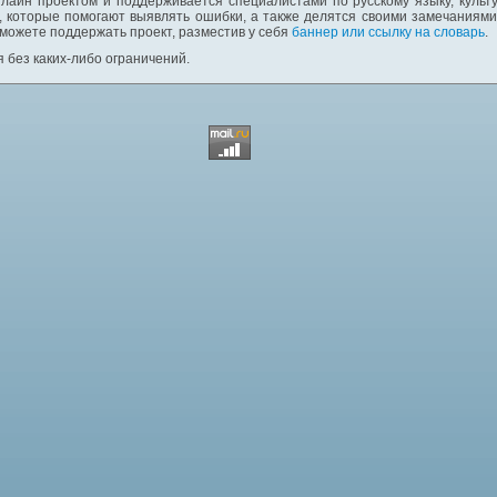
лайн проектом и поддерживается специалистами по русскому языку, культ
 которые помогают выявлять ошибки, а также делятся своими замечаниям
 можете поддержать проект, разместив у себя
баннер или ссылку на словарь
.
 без каких-либо ограничений.