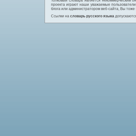
Толковый словарь является некоммерческим он
проекта играют наши уважаемые пользователи,
блога или администратором веб-сайта, Вы тоже
Ссылки на
словарь русского языка
допускаются