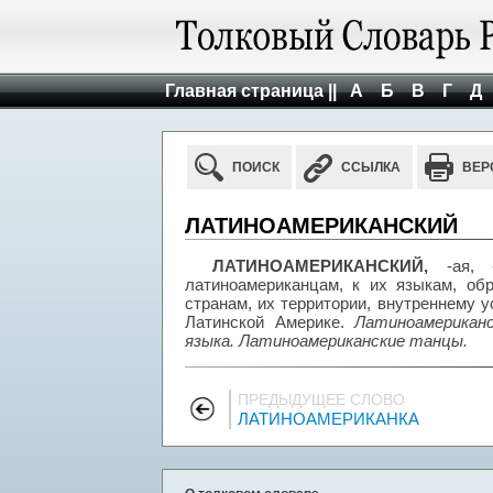
Главная страница ||
А
Б
В
Г
Д
ПОИСК
ССЫЛКА
ВЕР
ЛАТИНОАМЕРИКАНСКИЙ
ЛАТИНОАМЕРИКАНСКИЙ,
-ая, 
латиноамериканцам, к их языкам, обр
странам, их территории, внутреннему ус
Латинской Америке.
Латиноамериканс
языка. Латиноамериканские танцы.
ПРЕДЫДУЩЕЕ СЛОВО
ЛАТИНОАМЕРИКАНКА