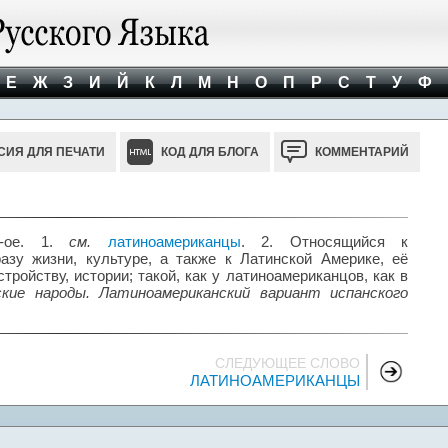
Е
Ж
З
И
Й
К
Л
М
Н
О
П
Р
С
Т
У
Ф
СИЯ ДЛЯ ПЕЧАТИ
КОД ДЛЯ БЛОГА
КОММЕНТАРИЙ
-ое. 1.
см.
латиноамериканцы
. 2. Относящийся к
азу жизни, культуре, а также к Латинской Америке, её
тройству, истории; такой, как у латиноамериканцов, как в
кие народы. Латиноамериканский вариант испанского
СЛЕДУЮЩЕЕ СЛОВО
ЛАТИНОАМЕРИКАНЦЫ