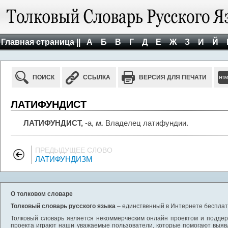
Главная страница ||
А
Б
В
Г
Д
Е
Ж
З
И
Й
ПОИСК
ССЫЛКА
ВЕРСИЯ ДЛЯ ПЕЧАТИ
ЛАТИФУНДИСТ
ЛАТИФУНДИСТ,
-а,
м.
Владелец латифундии.
ПРЕДЫДУЩЕЕ СЛОВО
ЛАТИФУНДИЗМ
О толковом словаре
Толковый словарь русского языка
– единственный в Интернете бесплатн
Толковый словарь является некоммерческим онлайн проектом и поддерж
проекта играют наши уважаемые пользователи, которые помогают выяв