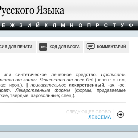
Е
Ж
З
И
Й
К
Л
М
Н
О
П
Р
С
Т
У
Ф
СИЯ ДЛЯ ПЕЧАТИ
КОД ДЛЯ БЛОГА
КОММЕНТАРИЙ
или синтетическое лечебное средство.
Прописать
тство от кашля. Лекатство от всех бед
(перен.: о том,
е; ирон.). ||
прилагательное
лекарственный,
-ая, -ое.
парат. Лекарственные формы
(формы, придаваемые
кие, твёрдые, аэрозольные; спец.).
СЛЕДУЮЩЕЕ СЛОВО
ЛЕКСЕМА