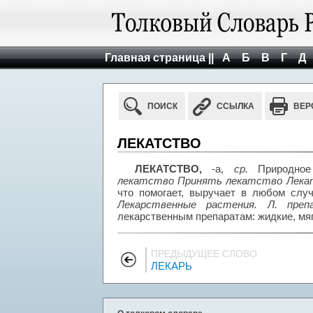
Главная страница ||
А
Б
В
Г
Д
ПОИСК
ССЫЛКА
ВЕР
ЛЕКАТСТВО
ЛЕКАТСТВО,
-а,
ср.
Природное 
лекатство Принять лекатство Лека
что помогает, выручает в любом случа
Лекарственные растения. Л. пре
лекарственным препаратам: жидкие, мяг
ПРЕДЫДУЩЕЕ СЛОВО
ЛЕКАРЬ