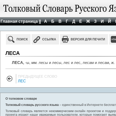
Главная страница ||
А
Б
В
Г
Д
Е
Ж
З
И
Й
ПОИСК
ССЫЛКА
ВЕРСИЯ ДЛЯ ПЕЧАТИ
ЛЕСА
ЛЕСА,
-ы,
мм.
лесы и лесы, лес и лес, лесам и лесам,
ж.
ПРЕДЫДУЩЕЕ СЛОВО
ЛЕС
О толковом словаре
Толковый словарь русского языка
– единственный в Интернете бесплатн
Толковый словарь является некоммерческим онлайн проектом и поддерж
проекта играют наши уважаемые пользователи, которые помогают выяв