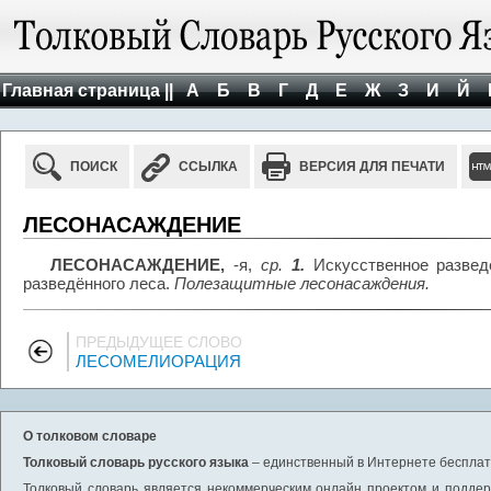
Главная страница ||
А
Б
В
Г
Д
Е
Ж
З
И
Й
ПОИСК
ССЫЛКА
ВЕРСИЯ ДЛЯ ПЕЧАТИ
ЛЕСОНАСАЖДЕНИЕ
ЛЕСОНАСАЖДЕНИЕ,
-я,
ср.
1.
Искусственное разведе
разведённого леса.
Полезащитные лесонасаждения.
ПРЕДЫДУЩЕЕ СЛОВО
ЛЕСОМЕЛИОРАЦИЯ
О толковом словаре
Толковый словарь русского языка
– единственный в Интернете бесплатн
Толковый словарь является некоммерческим онлайн проектом и поддерж