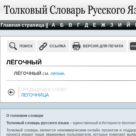
Главная страница ||
А
Б
В
Г
Д
Е
Ж
З
И
Й
ПОИСК
ССЫЛКА
ВЕРСИЯ ДЛЯ ПЕЧАТИ
ЛЁГОЧНЫЙ
ЛЁГОЧНЫЙ
см.
лёгкие
.
ПРЕДЫДУЩЕЕ СЛОВО
ЛЕГОЧНИЦА
О толковом словаре
Толковый словарь русского языка
– единственный в Интернете бесплатн
Толковый словарь является некоммерческим онлайн проектом и поддерж
проекта играют наши уважаемые пользователи, которые помогают выяв