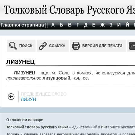
Главная страница ||
А
Б
В
Г
Д
Е
Ж
З
И
Й
ПОИСК
ССЫЛКА
ВЕРСИЯ ДЛЯ ПЕЧАТИ
ЛИЗУНЕЦ
ЛИЗУНЕЦ,
-нца,
м.
Соль в комках, используемая дл
прилагательное
лизунцовый,
-ая, -ое.
ПРЕДЫДУЩЕЕ СЛОВО
ЛИЗУН
О толковом словаре
Толковый словарь русского языка
– единственный в Интернете бесплатн
Толковый словарь является некоммерческим онлайн проектом и поддерж