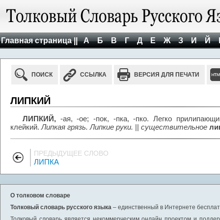
Главная страница ||
А
Б
В
Г
Д
Е
Ж
З
И
Й
ПОИСК
ССЫЛКА
ВЕРСИЯ ДЛЯ ПЕЧАТИ
ЛИПКИЙ
ЛИПКИЙ,
-ая, -ое; -пок, -пка, -пко. Легко прилипаю
клейкий.
Липкая грязь. Липкие руки.
||
существительное
лип
ПРЕДЫДУЩЕЕ СЛОВО
ЛИПКА
О толковом словаре
Толковый словарь русского языка
– единственный в Интернете бесплатн
Толковый словарь является некоммерческим онлайн проектом и поддерж