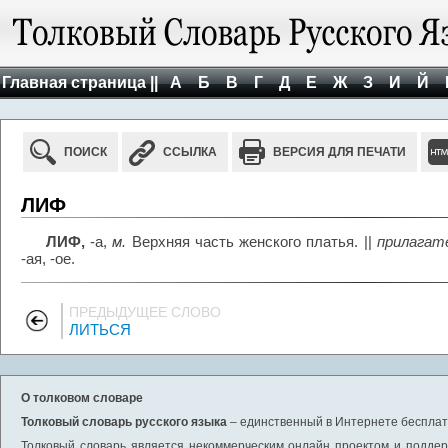
Главная страница ||
А
Б
В
Г
Д
Е
Ж
З
И
Й
ПОИСК
ССЫЛКА
ВЕРСИЯ ДЛЯ ПЕЧАТИ
ЛИФ
ЛИФ,
-а,
м.
Верхняя часть женского платья. ||
прилагат
-ая, -ое.
ПРЕДЫДУЩЕЕ СЛОВО
ЛИТЬСЯ
О толковом словаре
Толковый словарь русского языка
– единственный в Интернете бесплатн
Толковый словарь является некоммерческим онлайн проектом и поддерж