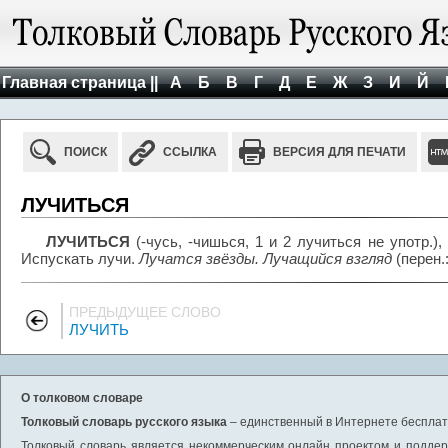
Главная страница ||
А
Б
В
Г
Д
Е
Ж
З
И
Й
ПОИСК
ССЫЛКА
ВЕРСИЯ ДЛЯ ПЕЧАТИ
ЛУЧИТЬСЯ
ЛУЧИТЬСЯ
(-чусь, -чишься, 1 и 2 лучиться не употр.),
Испускать лучи.
Лучатся звёзды. Лучащийся взгляд
(перен.
ПРЕДЫДУЩЕЕ СЛОВО
ЛУЧИТЬ
О толковом словаре
Толковый словарь русского языка
– единственный в Интернете бесплатн
Толковый словарь является некоммерческим онлайн проектом и поддерж