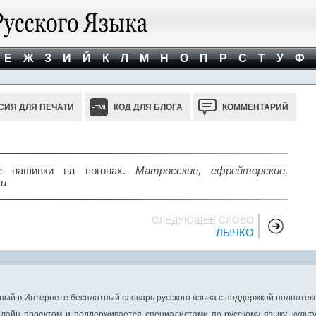
Е
Ж
З
И
Й
К
Л
М
Н
О
П
Р
С
Т
У
Ф
СИЯ ДЛЯ ПЕЧАТИ
КОД ДЛЯ БЛОГА
КОММЕНТАРИЙ
е нашивки на погонах.
Матросские, ефрейторские,
ки
СЛЕДУЮЩЕЕ СЛОВО
ЛЫЧКО
ный в Интернете бесплатный словарь русского языка с поддержкой полнотекс
лайн проектом и поддерживается специалистами по русскому языку, культ