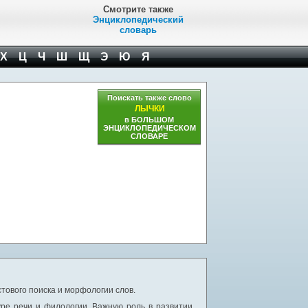
Смотрите также
Энциклопедический
словарь
Х
Ц
Ч
Ш
Щ
Э
Ю
Я
Поискать также слово
ЛЫЧКИ
в БОЛЬШОМ
ЭНЦИКЛОПЕДИЧЕСКОМ
СЛОВАРЕ
тового поиска и морфологии слов.
уре речи и филологии. Важную роль в развитии