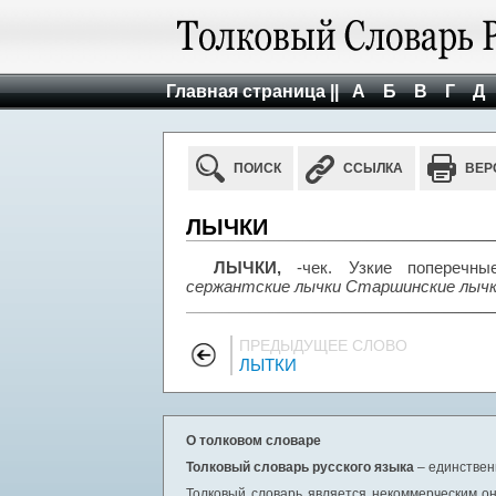
Главная страница ||
А
Б
В
Г
Д
ПОИСК
ССЫЛКА
ВЕР
ЛЫЧКИ
ЛЫЧКИ,
-чек. Узкие поперечны
сержантские лычки Старшинские лыч
ПРЕДЫДУЩЕЕ СЛОВО
ЛЫТКИ
О толковом словаре
Толковый словарь русского языка
– единствен
Толковый словарь является некоммерческим он