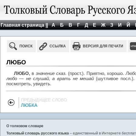
Главная страница ||
А
Б
В
Г
Д
Е
Ж
З
И
Й
ПОИСК
ССЫЛКА
ВЕРСИЯ ДЛЯ ПЕЧАТИ
ЛЮБО
ЛЮБО,
в
значение сказ.
(прост.). Приятно, хорошо.
Любо
любо
— не слушай, а врать не мешай
(шутливое посл.)
посмотреть, увидеть.
ПРЕДЫДУЩЕЕ СЛОВО
ЛЮБКА
О толковом словаре
Толковый словарь русского языка
– единственный в Интернете бесплатн