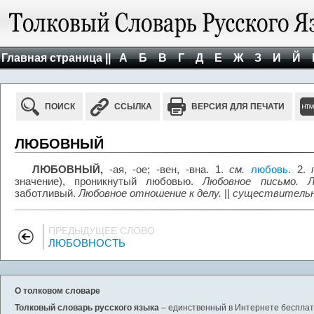
Главная страница ||
А
Б
В
Г
Д
Е
Ж
З
И
Й
ПОИСК
ССЫЛКА
ВЕРСИЯ ДЛЯ ПЕЧАТИ
ЛЮБОВНЫЙ
ЛЮБОВНЫЙ,
-ая, -ое; -вен, -вна. 1.
см.
любовь
. 2.
значение), проникнутый любовью.
Любовное письмо. Л
заботливый.
Любовное отношение к делу.
||
существитель
ПРЕДЫДУЩЕЕ СЛОВО
ЛЮБОВНОСТЬ
О толковом словаре
Толковый словарь русского языка
– единственный в Интернете бесплатн